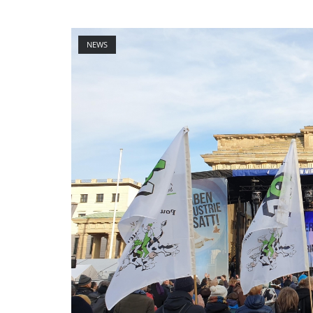
des
Europäischen
Open post
Sozialfonds
NEWS
(ESF)"