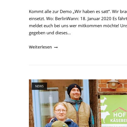
Kommt alle zur Demo „Wir haben es satt“. Wir bra
einsetzt. Wo: BerlinWann: 18. Januar 2020 Es fährt
meldet euch bei uns wer mitkommen möchte! Unser
gegeben und dieses...
"„Wir
Weiterlesen
haben
es
satt“"
Open post
NEWS