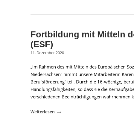
gebundene
Kälber­
aufzucht"
Fortbildung mit Mitteln 
(ESF)
11. Dezember 2020
„Im Rahmen des mit Mitteln des Europäischen Soz
Niedersachsen“ nimmt unsere Mitarbeiterin Karen
Berufsförderung“ teil. Durch die 16-wöchige, beru
Handlungsfähigkeiten, so dass sie die Kernaufgab
verschiedenen Beeinträchtigungen wahrnehmen ka
"Fortbildung
Weiterlesen
mit
Mitteln