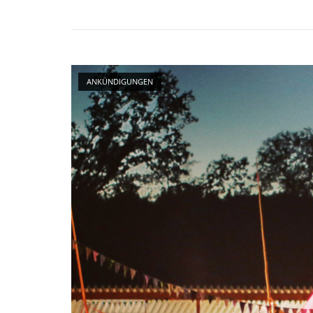
Käseharfe"
Open post
ANKÜNDIGUNGEN